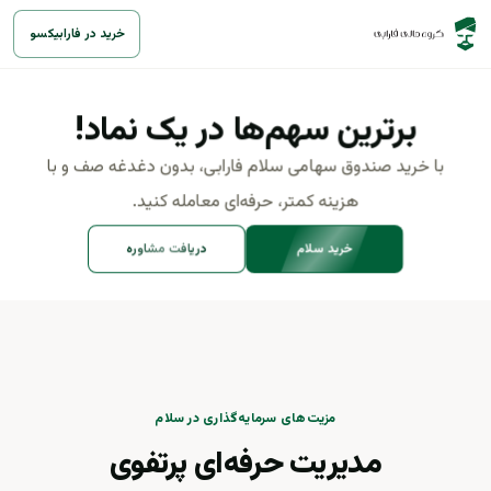
خرید در فارابیکسو
ETF
صندوق سهامی سلام فارابی
برترین سهم‌ها در یک نماد!
با خرید صندوق سهامی سلام فارابی، بدون دغدغه صف و با
هزینه کمتر، حرفه‌ای معامله کنید.
خرید سلام
دریافت مشاوره
کروی
کبافق
کنور
کچاد
کگل
سفیروز
آریا
کمنگنز
کاریس
چکاپا
چفیبر
سیمرغ
زکوثر
وس
سپید
زپارس
−۱
▼
فلوله
فجر
فنورد
پدرخش
پلاسک
پسهند
یک
رتکو
تابا
تپولا
کیسون
کویر
فروس
فولاد
مزیت‌های سرمایه‌گذاری در سلام
یکو
خودرو
شستا
حکشتی
شبندر
ویسا
مدیریت حرفه‌ای پرتفوی
ب
دعبید
وهامون
شتران
−۱.۷٪
▼
بترانس
کگهر