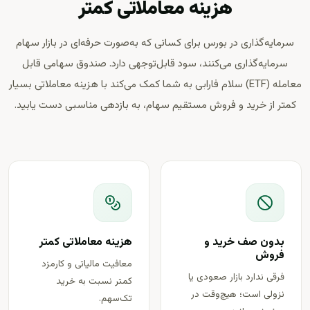
هزینه معاملاتی کمتر
شتران
لام
شسپا
+۳.۰
▲
وهامون
ویسا
وآتوس
فایرا
سرمایه‌گذاری در بورس برای کسانی که به‌صورت حرفه‌ای در بازار سهام
شیراز
مارون
فایرا
ور
کچاد
سرمایه‌گذاری می‌کنند، سود قابل‌توجهی دارد. صندوق سهامی قابل
کاریس
آریا
سفیروز
مارون
کگل
وفتخار
−۱.۱٪
▼
رغ
زکوثر
زپارس
معامله (ETF) سلام فارابی به شما کمک می‌کند با هزینه معاملاتی بسیار
حفاری
زمگسا
کمتر از خرید و فروش مستقیم سهام، به بازدهی مناسبی دست یابید.
بدون صف خرید و
هزینه معاملاتی کمتر
فروش
معافیت مالیاتی و کارمزد
فرقی ندارد بازار صعودی یا
کمتر نسبت به خرید
نزولی است؛ هیچ‌وقت در
تک‌سهم.